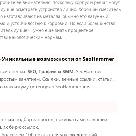
очите ее внимательно, поскольку корпус и рычаг могут
 лучше осмотреть устройство лично. Хороший смеситель
го изготавливают из металла, обычно это латунный
ью и устойчивостью к коррозии. Но если большинство
еситель лучше? Нужно еще знать процентное
тствие экологическим нормам.
- Уникальные возможности от SeoHammer
етам оценки:
SEO, Трафик и SMM.
SeoHammer
ростым занятием. Ссылки, вечные ссылки, статьи,
 по максимуму потенциал SeoHammer для
льный подбор запросов, покупка самых лучших
чших бирж ссылок.
о более чем 100 показателям и ежедневный