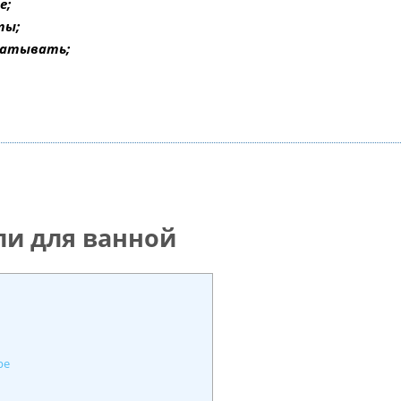
е;
ты;
батывать;
и для ванной
ре