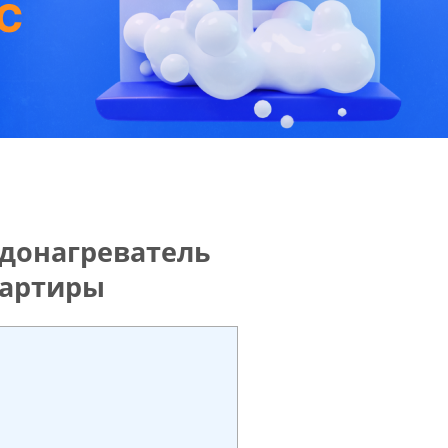
одонагреватель
вартиры